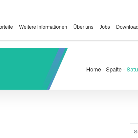
1) 56 35 0 35
info@teleskophelden.com
angebo
orteile
Weitere Informationen
Über uns
Jobs
Downloa
Home
-
Spalte
-
Satu