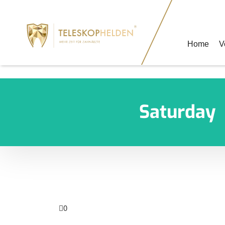
+49 (35
Home
V
Saturday
0