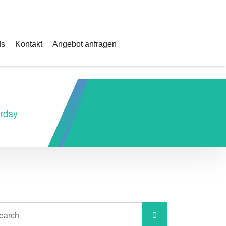
t@teleskophelden.com
ds
Kontakt
Angebot anfragen
rday